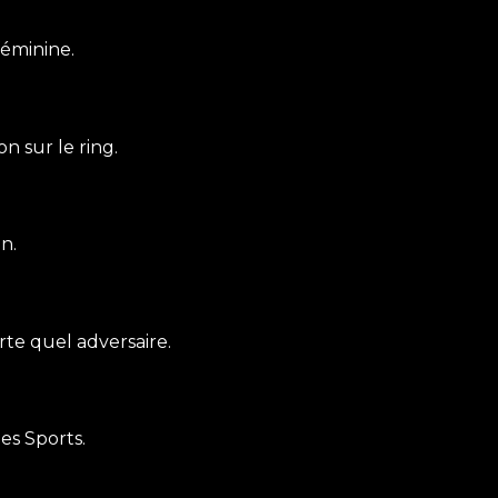
féminine.
 sur le ring.
n.
te quel adversaire.
es Sports.