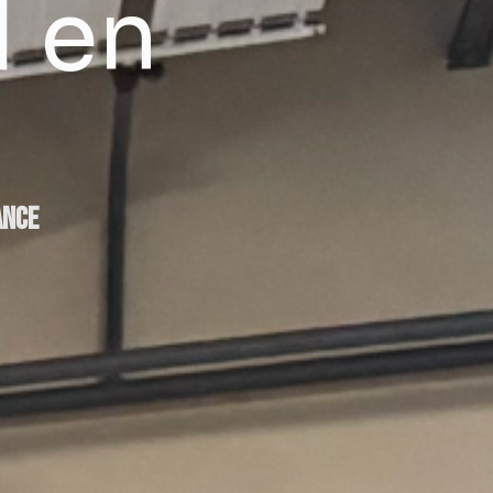
 en
ance